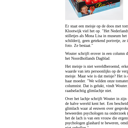
Er staat een meisje op de doos met t
Klootwijk viel het op. "Het Nederlands
stilletjes als Mona Lisa in museum het
schilderij, geen getekend portretje, ze
foto. Ze bestaat."
Wouter schrijft erover in een column d
het Noordhollands Dagblad.
Het meisje is niet wereldberoemd, erk
waarde van iets persoonlijks op de ver
meisje. Maar wie is dat meisje? Het is
haar moeder. "We wilden onze tomaten 
columnist. Dat is gelukt, vindt Wouter
raadselachtig glimlachje niet.
Over het lachje schrijft Wouter in zij
de halve wereld kent het. Een besche
glimlach waar al eeuwen over gesproke
beweerden psychologen na onderzoek (
het de lach is van een vrouw die ergen
psychologen glashard te beweren, omd
niet opbellen."