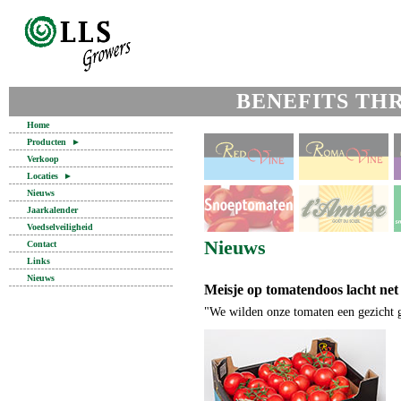
BENEFITS TH
Home
Producten
►
Verkoop
Locaties
►
Nieuws
Jaarkalender
Voedselveiligheid
Nieuws
Contact
Links
Nieuws
Meisje op tomatendoos lacht net
"We wilden onze tomaten een gezicht 