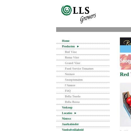
Home
Producten
►
Red Vine
Roma Vine
Grand Vine
Food Service Tomatoes
Red 
Nexture
Snoeptomaten
l'Amuse
FitQ
Bella Tondo
Bella Rossa
Verkoop
Locaties
►
Nieuws
Jaarkalender
Voedselveiligheid