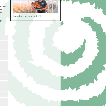
on en
rke
ste
Tomaten van den Belt BV
op
,