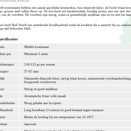
trossen in een 30x40 tray
e® trostomaten hebben een aantal specifieke kenmerken, hun dieprode kleur, de brede frisse kro
ge, groene steel vallen direct op. De tros bezit een karakteristiek, kruidig aroma, met een zeer ste
 van de vruchten. De vruchten zijn stevig, zodat ze gemakkelijk snijdbaar zijn tot en met het laat
en heeft Red Vine® een uitstekende houdbaarheid zodat de kwaliteit die u aantreft bij uw aanko
ge tijd behouden blijft.
ecificaties
ukt
Middel trostomaat
hten per
Minimum 5 stuks
chtstraject
110-125 gr per tomaat
traject
57-67 mm
lijk
Glanzende dieprode kleur, stevig frisse kroon, uitmuntende vruchtaanhechting
hoogronde vruchtvorm
uur
Stevig en goed snijdbaar
ak
Aromatische frisse volle smaak
onderheden
Hoog gehalte aan lycopeen
baarheid
Lang houdbaar (3 weken) en goed bestand tegen transport
aren
Buiten de koeling bij een temperatuur van 15-18°C
rbaar
Jaarrond