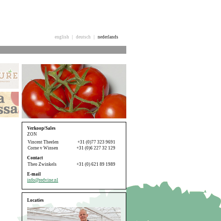
english
|
deutsch
|
nederlands
Verkoop/Sales
ZON
Vincent Theelen
+31 (0)77 323 9691
Corne v Winsen
+31 (0)6 227 32 129
Contact
Theo Zwinkels
+31 (0) 621 89 1989
E-mail
info@redvine.nl
Locaties