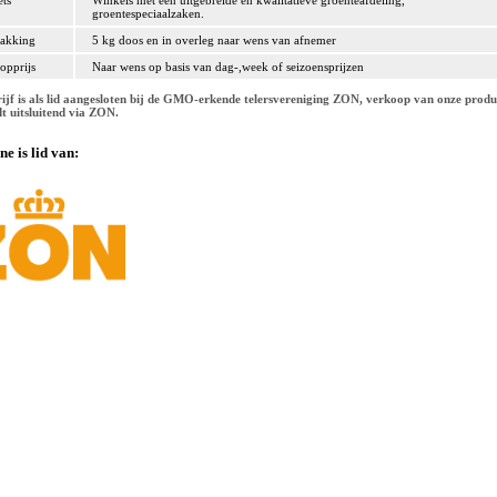
ets
Winkels met een uitgebreide en kwalitatieve groenteafdeling,
groentespeciaalzaken.
akking
5 kg doos en in overleg naar wens van afnemer
opprijs
Naar wens op basis van dag-,week of seizoensprijzen
rijf is als lid aangesloten bij de GMO-erkende telersvereniging ZON, verkoop van onze prod
dt uitsluitend via ZON.
ne is lid van: