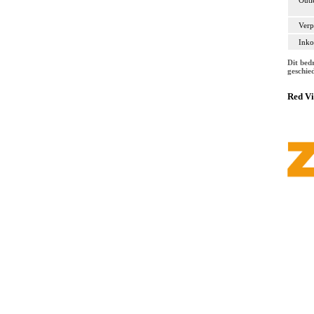
Outl
Verp
Inko
Dit bed
geschie
Red Vi