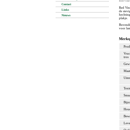
Red Vine 
Contact
Red Vin
Links
de stevi
hechting
Nieuws
plakje.
Bovendi
voor lan
Merksp
Prod
Vruc
tros
Gewi
Maat
Uiter
Text
Sma
Bijz
Houd
Bew
Leve