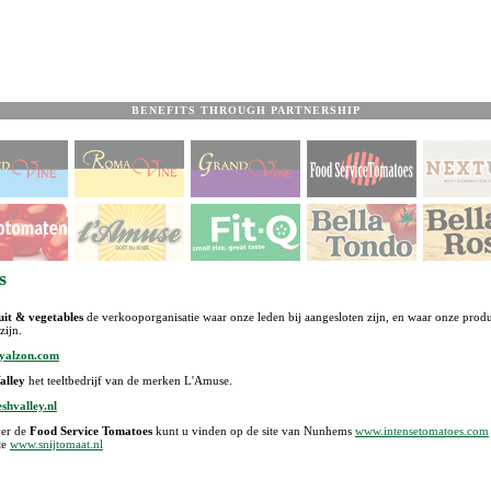
BENEFITS THROUGH PARTNERSHIP
s
it & vegetables
de verkooporganisatie waar onze leden bij aangesloten zijn, en waar onze prod
op zijn.
yalzon.com
alley
het teeltbedrijf van de merken L'Amuse.
shvalley.nl
er de
Food Service Tomatoes
kunt u vinden op de site van Nunhems
www.intensetomatoes.com
te
www.snijtomaat.nl