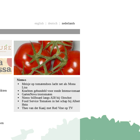
english
|
deutsch
|
nederlands
Nieuws
Meisje op tomatendoos lacht net als Mona
Lisa
ukten
Krachten gebundeld voor ronde Intense-tomaat
GartenNova trostomaten
Nieuw billboard langs A58 bij Oirschot
Food Service Tomatoes in het schap bij Albert
Hein
Theo van der Kaaij met Red Vine op TV
en