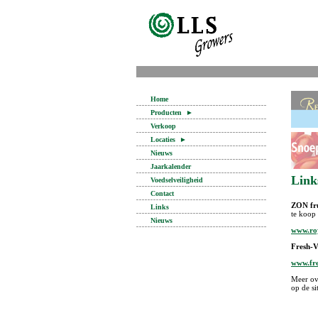
Home
Producten
►
Verkoop
Locaties
►
Nieuws
Jaarkalender
Link
Voedselveiligheid
Contact
ZON fru
Links
te ko
Nieuws
www.ro
Fresh-V
www.fre
Meer ov
op de si