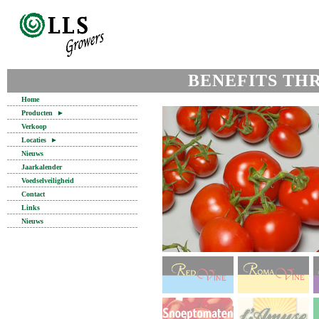
BENEFITS TH
Home
Producten
►
Verkoop
Locaties
►
Nieuws
Jaarkalender
Voedselveiligheid
Contact
Links
Nieuws