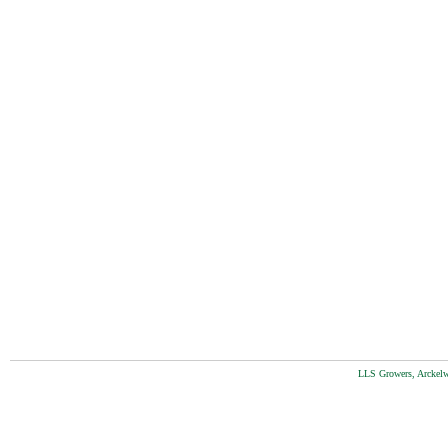
LLS Growers, Arckelw