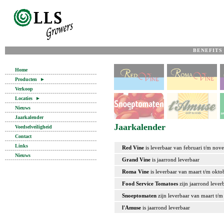
BENEFITS
Home
Producten
►
Verkoop
Locaties
►
Nieuws
Jaarkalender
Jaarkalender
Voedselveiligheid
Contact
Links
Red Vine
is leverbaar van februari t/m nov
Nieuws
Grand Vine
is jaarrond leverbaar
Roma Vine
is leverbaar van maart t/m okto
Food Service Tomatoes
zijn jaarrond lever
Snoeptomaten
zijn leverbaar van maart t/
l'Amuse
is jaarrond leverbaar