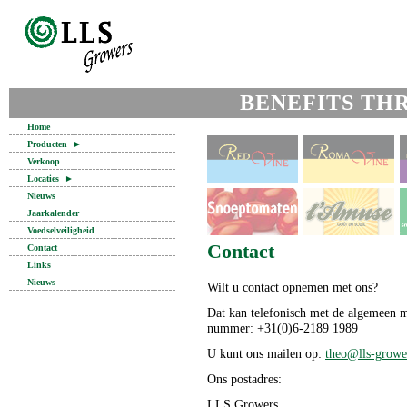
BENEFITS TH
Home
Producten
►
Verkoop
Locaties
►
Nieuws
Jaarkalender
Voedselveiligheid
Contact
Contact
Links
Nieuws
Wilt u contact opnemen met ons?
Dat kan telefonisch met de algemeen
nummer: +31(0)6-2189 1989
U kunt ons mailen op:
theo@lls-growe
Ons postadres:
LLS Growers