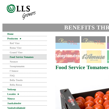
BENEFITS TH
Home
Producten
►
Red Vine
Roma Vine
Grand Vine
Food Service Tomatoes
Nexture
Food Service Tomatoes
Snoeptomaten
l'Amuse
FitQ
Bella Tondo
Bella Rossa
Verkoop
Locaties
►
Nieuws
Jaarkalender
Voedselveiligheid