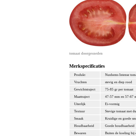
tomaat doorgesneden
Merkspecificaties
Produkt
Nunhems Intense tom
Vruchten
stevig en diep rood
Gewichtstraject
75-85 gr per tomaat
Maattraject
47-57 mm en 57-67
Uiterlijk
Ei-vormig
Textuur
Stevige tomaat met du
Smaak
Kruidige en goede s
Houdbaarheid
Goede houdbaarheid
Bewaren
Buiten de koeling bij