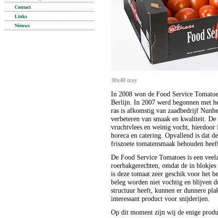
Contact
Links
Nieuws
30x40 tray
In 2008 won de Food Service Tomatoes
Berlijn. In 2007 werd begonnen met het
ras is afkomstig van zaadbedrijf Nunh
verbeteren van smaak en kwaliteit. D
vruchtvlees en weinig vocht, hierdoor 
horeca en catering. Opvallend is dat d
friszoete tomatensmaak behouden heef
De Food Service Tomatoes is een veelzi
roerbakgerechten, omdat de in blokjes
is deze tomaat zeer geschik voor het b
beleg worden niet vochtig en blijven d
structuur heeft, kunnen er dunnere pla
interessant product voor snijderijen.
Op dit moment zijn wij de enige produ