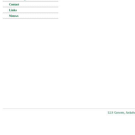
Contact
Links
Nieuws
LLS Growers, Arckelw