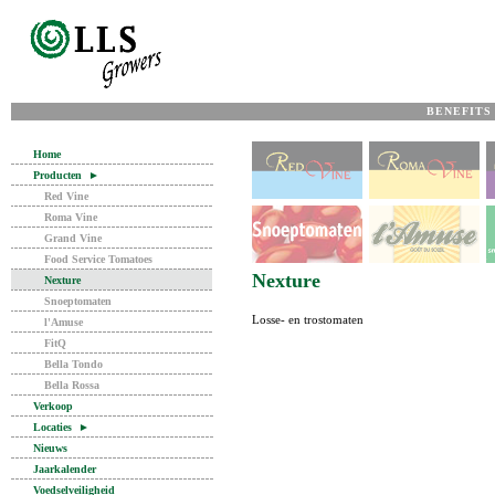
BENEFITS
Home
Producten
►
Red Vine
Roma Vine
Grand Vine
Food Service Tomatoes
Nexture
Nexture
Snoeptomaten
Losse- en trostomaten
l'Amuse
FitQ
Bella Tondo
Bella Rossa
Verkoop
Locaties
►
Nieuws
Jaarkalender
Voedselveiligheid