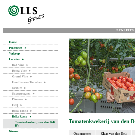
BENEFITS
Home
Producten
►
Verkoop
Locaties
►
Red Vine
►
Roma Vine
►
Grand Vine
►
Food Service Tomatoes
►
Nexture
►
Snoeptomaten
►
l'Amuse
►
FitQ
►
Bella Tondo
►
Bella Rossa
▼
Tomatenkwekerij van den B
Tomatenkwekerij van den Belt
BV
Nieuws
Ondernemer
Klaas van den Belt