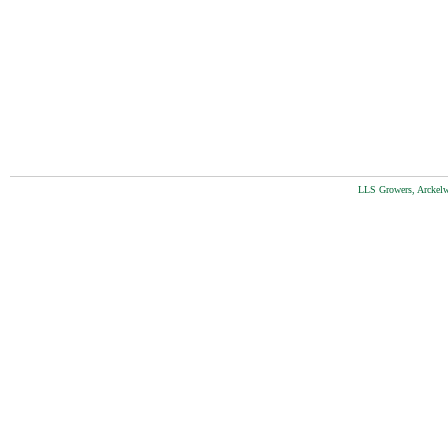
LLS Growers, Arckelw