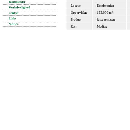
Jaarkalender
Locatie
IJsselmuiden
Voedselveiligheid
Oppervlakte
135.000 m²
Contact
Links
Product
losse tomaten
Nieuws
Ras
Mediax