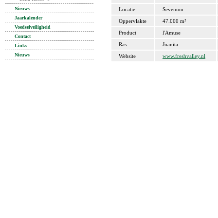
Nieuws
Locatie
Sevenum
Jaarkalender
Oppervlakte
47.000 m²
Voedselveiligheid
Product
l'Amuse
Contact
Ras
Juanita
Links
Nieuws
Website
www.freshvalley.nl