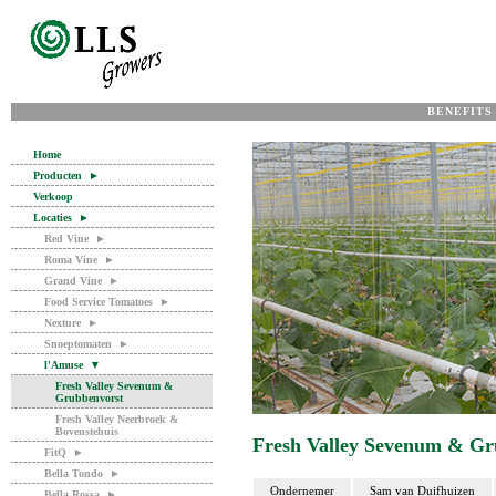
BENEFITS
Home
Producten
►
Verkoop
Locaties
►
Red Vine
►
Roma Vine
►
Grand Vine
►
Food Service Tomatoes
►
Nexture
►
Snoeptomaten
►
l'Amuse
▼
Fresh Valley Sevenum &
Grubbenvorst
Fresh Valley Neerbroek &
Bovenstehuis
Fresh Valley Sevenum & Gr
FitQ
►
Bella Tondo
►
Ondernemer
Sam van Duifhuizen
Bella Rossa
►