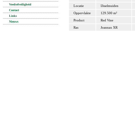
Voedselveiligheid
Locatie
IJsselmuiden
Contact
Oppervlakte
129.500 m²
Links
Product
Red Vine
Nieuws
Ras
Joannax XR