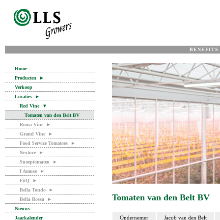
BENEFITS
Home
Producten
►
Verkoop
Locaties
►
Red Vine
▼
Tomaten van den Belt BV
Roma Vine
►
Grand Vine
►
Food Service Tomatoes
►
Nexture
►
Snoeptomaten
►
l'Amuse
►
FitQ
►
Bella Tondo
►
Tomaten van den Belt BV
Bella Rossa
►
Nieuws
Ondernemer
Jacob van den Belt
Jaarkalender