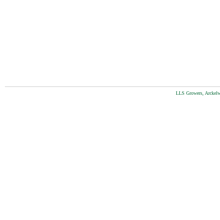
LLS Growers, Arckelw