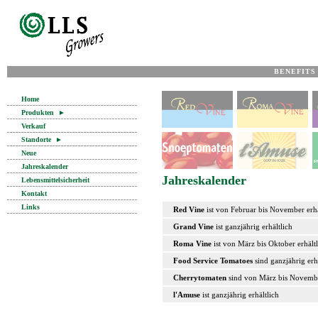
BENEFITS
Home
Produkten
►
Verkauf
Standorte
►
Neue
Jahreskalender
Jahreskalender
Lebensmittelsicherheit
Kontakt
Links
Red Vine
ist von Februar bis November erhä
Grand Vine
ist ganzjährig erhältlich
Roma Vine
ist von März bis Oktober erhältl
Food Service Tomatoes
sind ganzjährig erh
Cherrytomaten
sind von März bis Novembe
l'Amuse
ist ganzjährig erhältlich