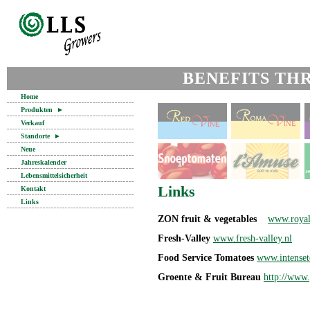
BENEFITS TH
Home
Produkten
►
Verkauf
Standorte
►
Neue
Jahreskalender
Lebensmittelsicherheit
Links
Kontakt
Links
ZON fruit & vegetables
www.roya
Fresh-Valley
www.fresh-valley.nl
Food Service Tomatoes
www.intense
Groente & Fruit Bureau
http://www.