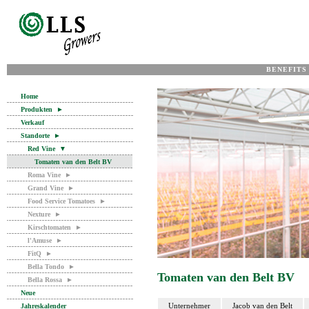
BENEFITS
Home
Produkten
►
Verkauf
Standorte
►
Red Vine
▼
Tomaten van den Belt BV
Roma Vine
►
Grand Vine
►
Food Service Tomatoes
►
Nexture
►
Kirschtomaten
►
l'Amuse
►
FitQ
►
Bella Tondo
►
Tomaten van den Belt BV
Bella Rossa
►
Neue
Unternehmer
Jacob van den Belt
Jahreskalender