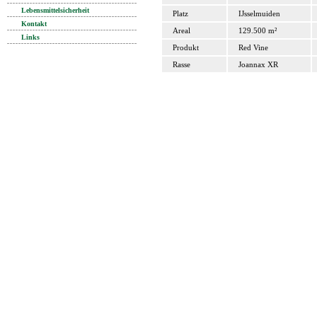
Lebensmittelsicherheit
Platz
IJsselmuiden
Kontakt
Areal
129.500 m²
Links
Produkt
Red Vine
Rasse
Joannax XR