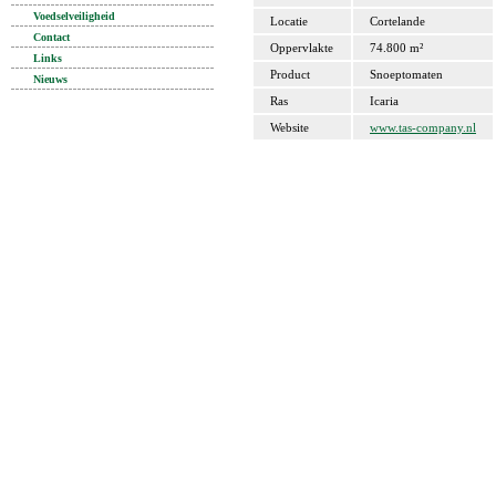
Voedselveiligheid
Locatie
Cortelande
Contact
Oppervlakte
74.800 m²
Links
Product
Snoeptomaten
Nieuws
Ras
Icaria
Website
www.tas-company.nl