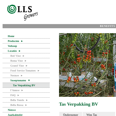
BENEFITS
Home
Producten
►
Verkoop
Locaties
►
Red Vine
►
Roma Vine
►
Grand Vine
►
Food Service Tomatoes
►
Nexture
►
Snoeptomaten
▼
Tas Verpakking BV
l'Amuse
►
FitQ
►
Bella Tondo
►
Tas Verpakking BV
Bella Rossa
►
Nieuws
Ondernemer
Wim Tas
Jaarkalender