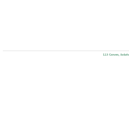
LLS Growers, Arckelw