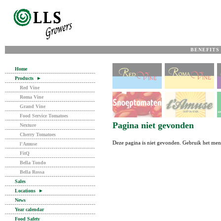
BENEFITS
Home
Products
►
Red Vine
Roma Vine
Grand Vine
Food Service Tomatoes
Pagina niet gevonden
Nexture
Cherry Tomatoes
Deze pagina is niet gevonden. Gebruik het me
l'Amuse
FitQ
Bella Tondo
Bella Rossa
Sales
Locations
►
News
Year calendar
Food Safety