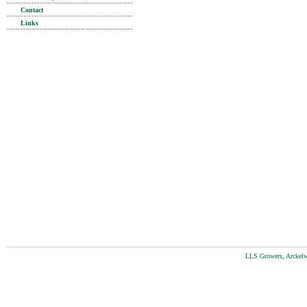
Contact
Links
LLS Growers, Arckelw